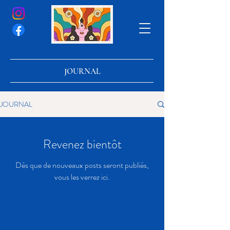
JOURNAL
JOURNAL
Revenez bientôt
Dès que de nouveaux posts seront publiés,
vous les verrez ici.