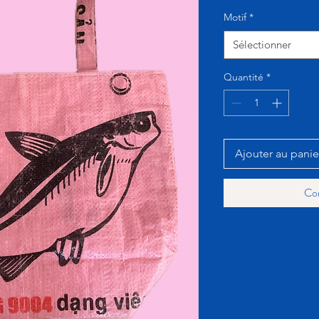
Motif
*
Sélectionner
Quantité
*
Ajouter au panie
Co