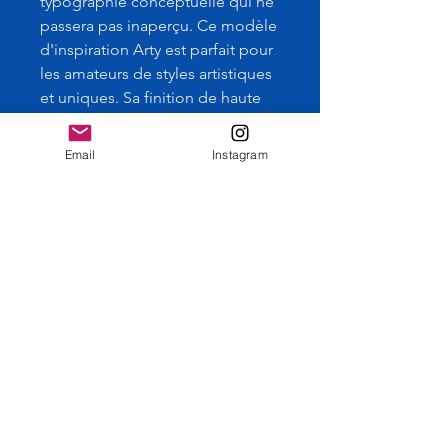
typographie conceptuelle qui ne
passera pas inaperçu. Ce modèle
d'inspiration Arty est parfait pour
les amateurs de styles artistiques
et uniques. Sa finition de haute
qualité, avec ses coutures
renforcées et sa sérigraphie
Email
Instagram
artisanale sur toile de coton, en
fait un accessoire durable et
élégant au quotidien. Ajoutez
une touche de créativité à votre
tenue, idéal pour transporter vos
essentiels tout en affichant votre
talent artistique.