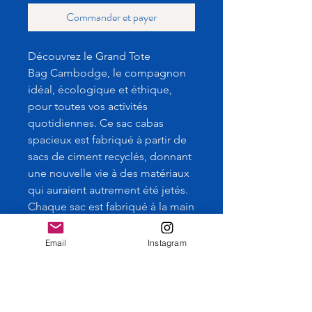
Commander et payer
Découvrez le Grand Tote
Bag Cambodge, le compagnon
idéal, écologique et éthique,
pour toutes vos activités
quotidiennes. Ce sac cabas
spacieux est fabriqué à partir de
sacs de ciment recyclés, donnant
une nouvelle vie à des matériaux
qui auraient autrement été jetés.
Chaque sac est fabriqué à la main
au Cambodge, dans le respect
du commerce équitable et du
Email
Instagram
travail éthique. Avec ses
dimensions de 39 cm sur 40 cm,
le Sac Cabas Cambodge est
suffisamment grand pour