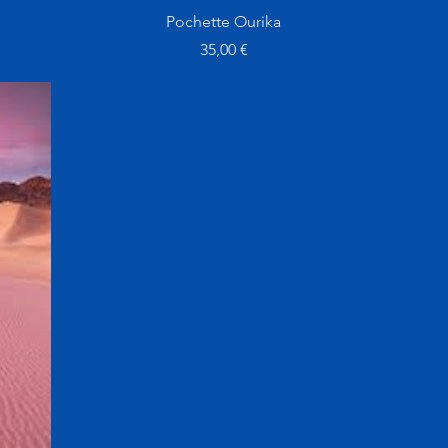
Aperçu rapide
Pochette Ourika
Prix
35,00 €