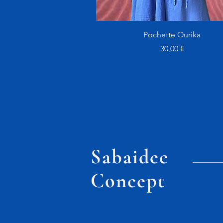
Aperçu rapide
Pochette Ourika
Prix
30,00 €
Sabaidee
Concept